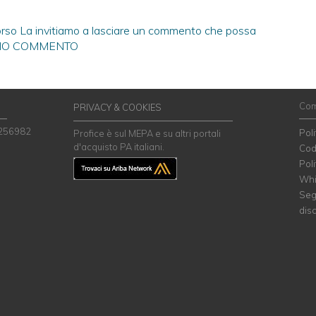
orso La invitiamo a lasciare un commento che possa
VIO COMMENTO
Com
PRIVACY & COOKIES
 256982
Pol
Profice è sul MEPA e su altri portali
d'acquisto PA italiani.
Cod
Poli
Whi
Seg
dis