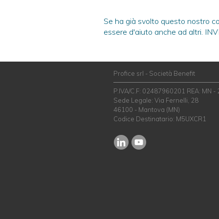
Se ha già svolto questo nostro c
essere d'aiuto anche ad altri.
IN
Profice srl - Società Benefit
P.IVA/C.F: 02487960201 REA: MN -
Sede Legale: Via Fernelli, 28
46100 - Mantova (MN)
Codice Destinatario: M5UXCR1