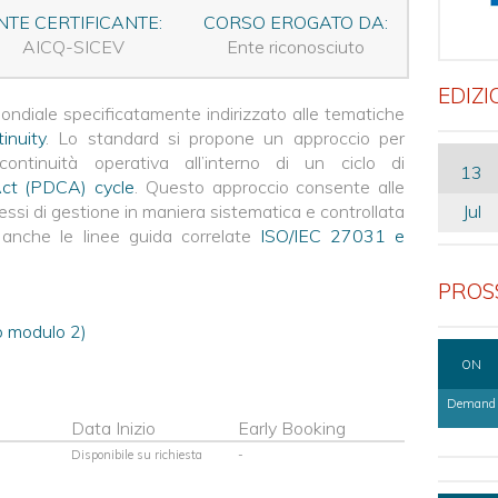
NTE CERTIFICANTE:
CORSO EROGATO DA:
AICQ-SICEV
Ente riconosciuto
EDIZI
ndiale specificatamente indirizzato alle tematiche
inuity
. Lo standard si propone un approccio per
continuità operativa all’interno di un ciclo di
13
ct (PDCA) cycle
. Questo approccio consente alle
essi di gestione in maniera sistematica e controllata
Jul
o anche le linee guida correlate
ISO/IEC 27031 e
PROSS
 modulo 2)
ON
Demand
Data Inizio
Early Booking
Disponibile su richiesta
-