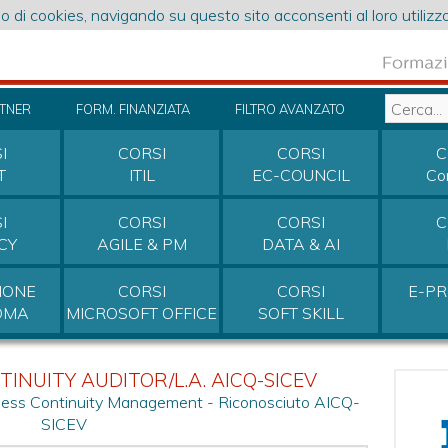
o di cookies, navigando su questo sito acconsenti al loro utilizzo
RTNER
FORM. FINANZIATA
FILTRO AVANZATO
I
CORSI
CORSI
C
T
ITIL
EC-COUNCIL
Co
I
CORSI
CORSI
C
CY
AGILE & PM
DATA & AI
IONE
CORSI
CORSI
E-P
OMA
MICROSOFT OFFICE
SOFT SKILL
TINUITY AUDITOR/L.A. AICQ-SICEV
siness Continuity Management - Riconosciuto AICQ-
SICEV