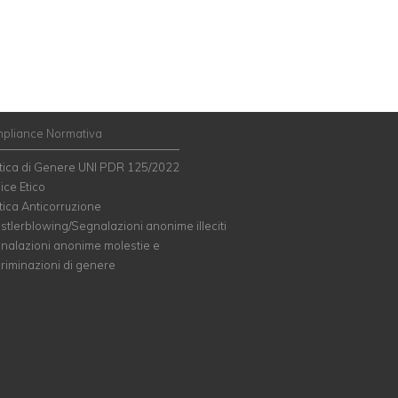
pliance Normativa
itica di Genere UNI PDR 125/2022
ice Etico
tica Anticorruzione
stlerblowing/Segnalazioni anonime illeciti
nalazioni anonime molestie e
criminazioni di genere