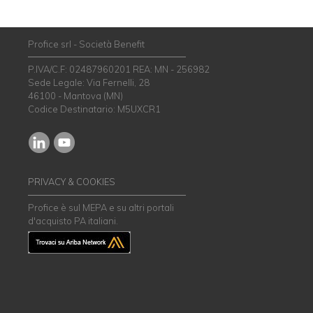
Profice srl - Società Benefit
P.IVA/C.F: 02487960201 REA: MN - 256982
Sede Legale: Via Fernelli, 28
46100 - Mantova (MN)
Codice Destinatario: M5UXCR1
PRIVACY & COOKIES
Profice è sul MEPA e su altri portali
d'acquisto PA italiani.