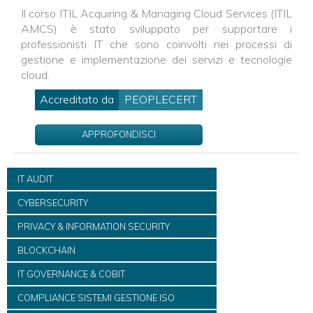
Il corso ITIL Acquiring & Managing Cloud Services (ITIL
AMCS) è stato sviluppato per supportare i
professionisti IT che sono coinvolti nei processi di
gestione e implementazione dei servizi e tecnologie
cloud.
Accreditato da
PEOPLECERT
APPROFONDISCI
IT AUDIT
CYBERSECURITY
PRIVACY & INFORMATION SECURITY
BLOCKCHAIN
IT GOVERNANCE & COBIT
COMPLIANCE SISTEMI GESTIONE ISO