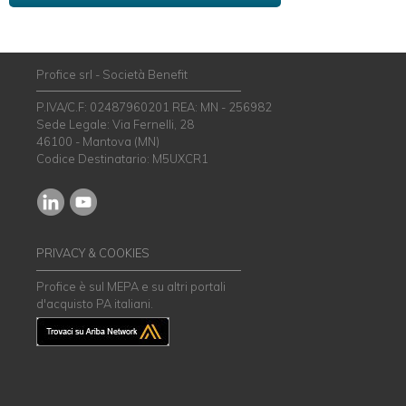
Profice srl - Società Benefit
P.IVA/C.F: 02487960201 REA: MN - 256982
Sede Legale: Via Fernelli, 28
46100 - Mantova (MN)
Codice Destinatario: M5UXCR1
PRIVACY & COOKIES
Profice è sul MEPA e su altri portali
d'acquisto PA italiani.