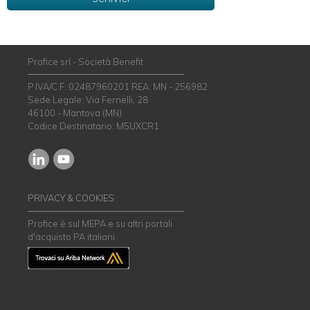
Profice srl - Società Benefit
P.IVA/C.F: 02487960201 REA: MN - 256982
Sede Legale: Via Fernelli, 28
46100 - Mantova (MN)
Codice Destinatario: M5UXCR1
PRIVACY & COOKIES
Profice è sul MEPA e su altri portali
d'acquisto PA italiani.