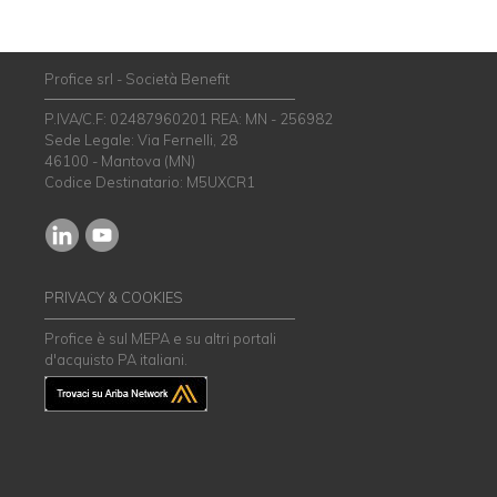
Profice srl - Società Benefit
P.IVA/C.F: 02487960201 REA: MN - 256982
Sede Legale: Via Fernelli, 28
46100 - Mantova (MN)
Codice Destinatario: M5UXCR1
PRIVACY & COOKIES
Profice è sul MEPA e su altri portali
d'acquisto PA italiani.