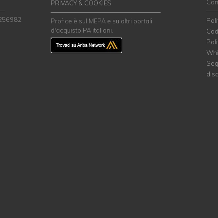
Com
PRIVACY & COOKIES
 256982
Pol
Profice è sul MEPA e su altri portali
d'acquisto PA italiani.
Cod
Poli
Whi
Seg
dis