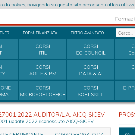
o di cookies, navigando su questo sito acconsenti al loro utilizzo
RTNER
FORM. FINANZIATA
FILTRO AVANZATO
I
CORSI
CORSI
C
T
ITIL
EC-COUNCIL
Co
I
CORSI
CORSI
C
CY
AGILE & PM
DATA & AI
IONE
CORSI
CORSI
E-P
OMA
MICROSOFT OFFICE
SOFT SKILL
001:2022 AUDITOR/L.A. AICQ-SICEV
PROSS
7001 update 2022 riconosciuto AICQ-SICEV
NTE CERTIFICANTE:
CORSO EROGATO DA:
ON