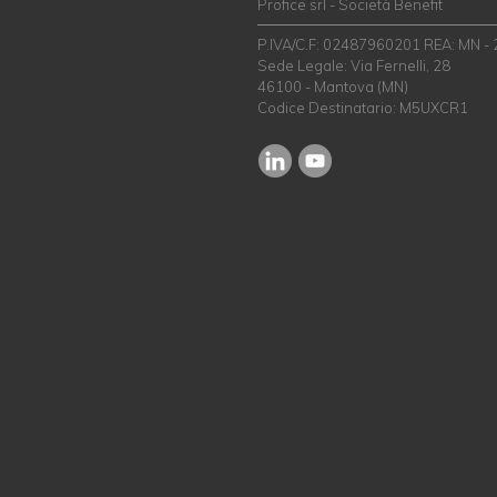
Profice srl - Società Benefit
P.IVA/C.F: 02487960201 REA: MN -
Sede Legale: Via Fernelli, 28
46100 - Mantova (MN)
Codice Destinatario: M5UXCR1