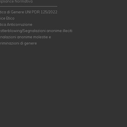
pliance Normativa
itica di Genere UNI PDR 125/2022
ice Etico
tica Anticorruzione
stlerblowing/Segnalazioni anonime illeciti
nalazioni anonime molestie e
criminazioni di genere