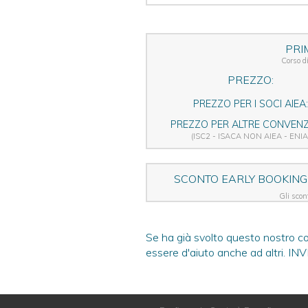
PRI
Corso 
PREZZO:
PREZZO PER I SOCI AIEA:
PREZZO PER ALTRE CONVENZI
(ISC2 - ISACA NON AIEA - ENIA
SCONTO EARLY BOOKING
Gli scont
Se ha già svolto questo nostro c
essere d'aiuto anche ad altri.
IN