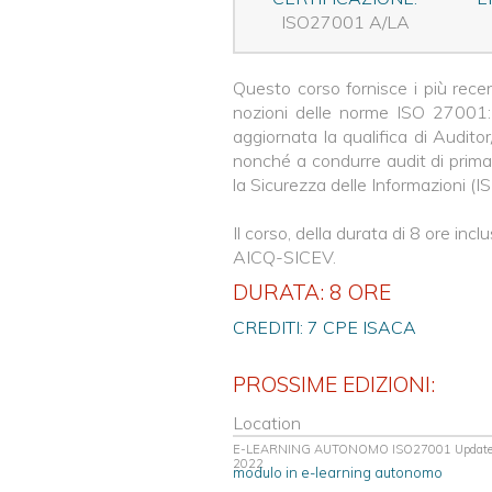
ISO27001 A/LA
Questo corso fornisce i più recen
nozioni delle norme ISO 2700
aggiornata la qualifica di Audito
nonché a condurre audit di prima
la Sicurezza delle Informazioni (I
Il corso, della durata di 8 ore incl
AICQ-SICEV.
DURATA: 8 ORE
CREDITI: 7 CPE ISACA
PROSSIME EDIZIONI:
Location
E-LEARNING AUTONOMO ISO27001 Update 
2022
modulo in e-learning autonomo