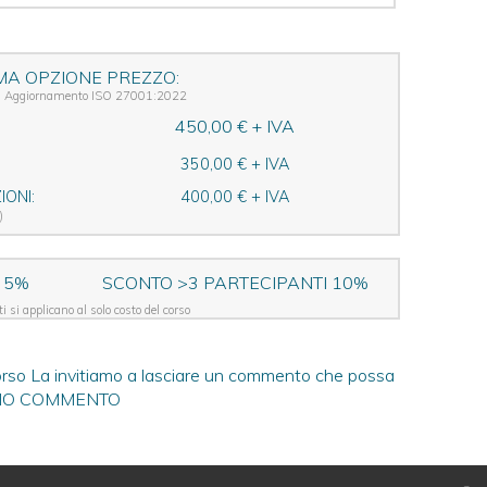
MA OPZIONE PREZZO:
di Aggiornamento ISO 27001:2022
450,00 € + IVA
350,00 € + IVA
ONI:
400,00 € + IVA
)
 5%
SCONTO >3 PARTECIPANTI 10%
i si applicano al solo costo del corso
orso La invitiamo a lasciare un commento che possa
VIO COMMENTO